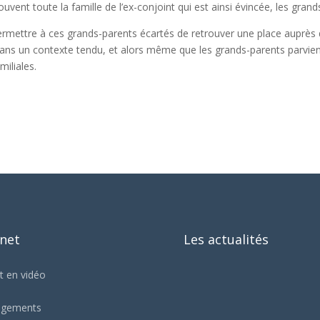
uvent toute la famille de l’ex-conjoint qui est ainsi évincée, les grand
ermettre à ces grands-parents écartés de retrouver une place auprès de
 dans un contexte tendu, et alors même que les grands-parents parvienn
miliales.
inet
Les actualités
t en vidéo
agements